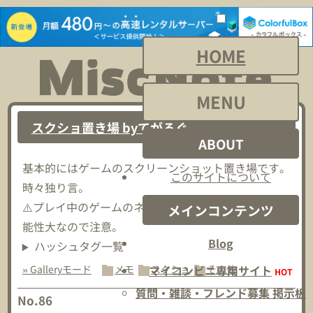
HOME
MENU
スクショ置き場 byてがろぐ
ABOUT
基本的にはゲームのスクリーンショット置き場です。
このサイトについて
時々独り言。
⚠️プレイ中のゲームのネタバレスクショが流れてる可
メインコンテンツ
能性大なので注意。
Blog
ハッシュタグ一覧
マイコンビニ専用サイト
» Galleryモード
メモ
スクショ
その他
HOT
質問・雑談・フレンド募集 掲示板
No.86