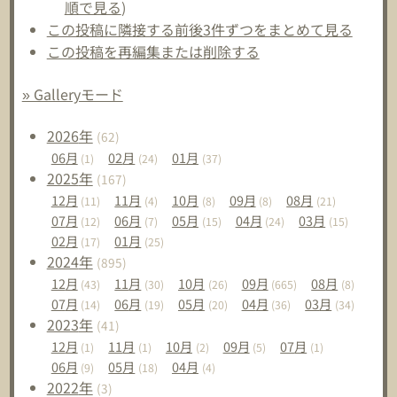
順で見る
)
この投稿に隣接する前後3件ずつをまとめて見る
この投稿を再編集または削除する
» Galleryモード
2026
年
(62)
06
月
02
月
01
月
(1)
(24)
(37)
2025
年
(167)
12
月
11
月
10
月
09
月
08
月
(11)
(4)
(8)
(8)
(21)
07
月
06
月
05
月
04
月
03
月
(12)
(7)
(15)
(24)
(15)
02
月
01
月
(17)
(25)
2024
年
(895)
12
月
11
月
10
月
09
月
08
月
(43)
(30)
(26)
(665)
(8)
07
月
06
月
05
月
04
月
03
月
(14)
(19)
(20)
(36)
(34)
2023
年
(41)
12
月
11
月
10
月
09
月
07
月
(1)
(1)
(2)
(5)
(1)
06
月
05
月
04
月
(9)
(18)
(4)
2022
年
(3)