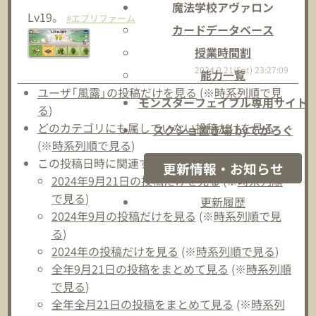
魔法学校アヴァロン
Lv19。
#エブリファーム
カードデータベース
授業時間割
2024.9.21(Sat) 23:27:09
能力一覧
ユーザ「風露」の投稿だけを見る
(※
時系列順で見
モンスターフェイブル専用サイト
る
)
どのカテゴリにも属していない投稿だけを見る
スクショ置き場 byてがろぐ
(※
時系列順で見る
)
この投稿日時に関連する投稿：
更新情報・お知らせ
2024年9月21日の投稿だけを見る
(※
時系列順
で見る
)
更新履歴
2024年9月の投稿だけを見る
(※
時系列順で見
る
)
2024年の投稿だけを見る
(※
時系列順で見る
)
全年9月21日の投稿をまとめて見る
(※
時系列順
で見る
)
全年全月21日の投稿をまとめて見る
(※
時系列