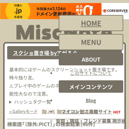
HOME
MENU
スクショ置き場 byてがろぐ
ABOUT
基本的にはゲームのスクリーンショット置き場です。
このサイトについて
時々独り言。
⚠️プレイ中のゲームのネタバレスクショが流れてる可
メインコンテンツ
能性大なので注意。
Blog
ハッシュタグ一覧
マイコンビニ専用サイト
» Galleryモード
メモ
スクショ
その他
HOT
質問・雑談・フレンド募集 掲示板
検索語「
〔除外:PICT〕
」の検索結果
［
46
件］