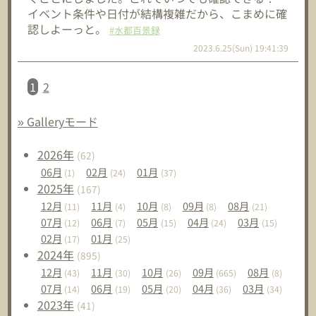
イベント条件や日付が結構複雑だから、こまめに確
認しよーっと。
#水都百景録
2023.6.25(Sun) 19:41:39
1
2
» Galleryモード
2026
年
(62)
06
月
02
月
01
月
(1)
(24)
(37)
2025
年
(167)
12
月
11
月
10
月
09
月
08
月
(11)
(4)
(8)
(8)
(21)
07
月
06
月
05
月
04
月
03
月
(12)
(7)
(15)
(24)
(15)
02
月
01
月
(17)
(25)
2024
年
(895)
12
月
11
月
10
月
09
月
08
月
(43)
(30)
(26)
(665)
(8)
07
月
06
月
05
月
04
月
03
月
(14)
(19)
(20)
(36)
(34)
2023
年
(41)