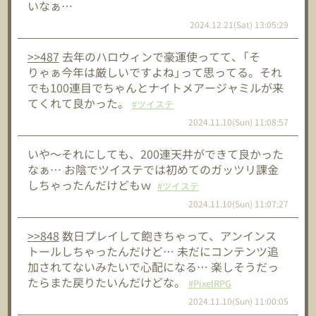
いなぁ…
2024.12.21(Sat) 13:05:29
>>487
去年のハロウィンで豪運使ってて、「そ
りゃぁ今年は厳しいですよね」って思ってる。それ
でも100連目でちゃんとナイトメアージャミルが来
てくれて良かった。
#ツイステ
2024.11.10(Sun) 11:08:57
いや～それにしても、200連天井ができて良かった
なぁ… お陰でツイステでは初めてのガッツリ課金
しちゃったんだけどもｗ
#ツイステ
2024.11.10(Sun) 11:07:27
>>848
数日プレイして飽きちゃって、アンインス
トールしちゃったんだけど… 未だにコンテンツ追
加されてないみたいで心配になる… 楽しそうだっ
たらまた戻りたいんだけどな。
#PixelRPG
2024.11.10(Sun) 11:00:05