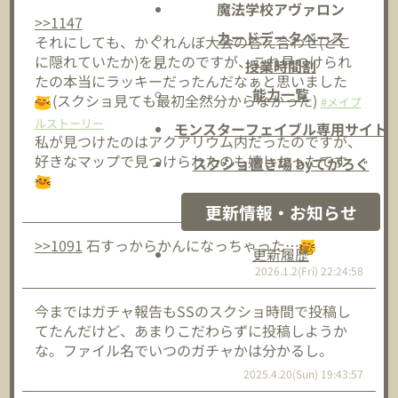
魔法学校アヴァロン
>>1147
カードデータベース
それにしても、かくれんぼ大会の答え合わせ(どこ
に隠れていたか)を見たのですが、これ見つけられ
授業時間割
たの本当にラッキーだったんだなぁと思いました
能力一覧
(スクショ見ても最初全然分からなかった)
#メイプ
ルストーリー
モンスターフェイブル専用サイト
私が見つけたのはアクアリウム内だったのですが、
好きなマップで見つけられたのも嬉しかったです
スクショ置き場 byてがろぐ
2026.2.2(Mon) 15:39:40
更新情報・お知らせ
>>1091
石すっからかんになっちゃった…
更新履歴
2026.1.2(Fri) 22:24:58
今まではガチャ報告もSSのスクショ時間で投稿し
てたんだけど、あまりこだわらずに投稿しようか
な。ファイル名でいつのガチャかは分かるし。
2025.4.20(Sun) 19:43:57