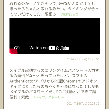
取れるのか！？できそうで出来ないんだが！？と
思ったらちゃんと取れるみたい。タイミングが合っ
てないだけでした。頑張る！
#黒神話悟空
2024.9.14(Sat) 10:48:56
メイプル起動するのにワンタイムパスワード入力す
るの面倒だな～と思っていたけど、スマホの
AuthenticatorアプリからPC版Chromeのアドオン
タイプに変えたらめちゃくちゃ楽になった！しかも
メイプルのパスワードだけPCに移動とかできて超
便利！素敵！
#メイプルストーリー
2024.7.16(Tue) 20:27:39