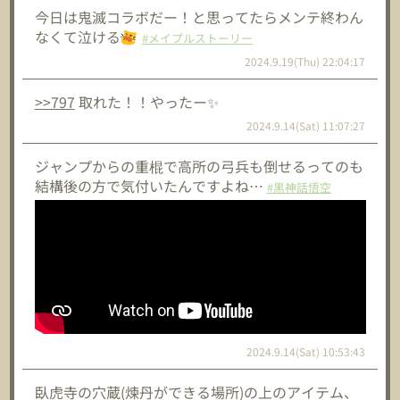
今日は鬼滅コラボだー！と思ってたらメンテ終わん
なくて泣ける
#メイプルストーリー
2024.9.19(Thu) 22:04:17
>>797
取れた！！やったー✨
2024.9.14(Sat) 11:07:27
ジャンプからの重棍で高所の弓兵も倒せるってのも
結構後の方で気付いたんですよね…
#黒神話悟空
2024.9.14(Sat) 10:53:43
臥虎寺の穴蔵(煉丹ができる場所)の上のアイテム、