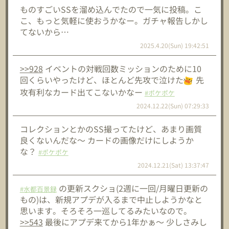
ものすごいSSを溜め込んでたので一気に投稿。こ
こ、もっと気軽に使おうかなー。ガチャ報告しかし
てないから…
2025.4.20(Sun) 19:42:51
>>928
イベントの対戦回数ミッションのために10
回くらいやったけど、ほとんど先攻で泣けた
先
攻有利なカード出てこないかなー
#ポケポケ
2024.12.22(Sun) 07:29:33
コレクションとかのSS撮ってたけど、あまり画質
良くないんだな～ カードの画像だけにしようか
な？
#ポケポケ
2024.12.21(Sat) 13:37:47
の更新スクショ(2週に一回/月曜日更新の
#水都百景録
もの)は、新規アプデが入るまで中止しようかなと
思います。そろそろ一巡してるみたいなので。
>>543
最後にアプデ来てから1年かぁ～ 少しさみし