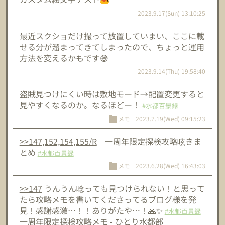
2023.9.17(Sun) 13:10:25
最近スクショだけ撮って放置していまい、ここに載
せる分が溜まってきてしまったので、ちょっと運用
方法を変えるかもです😅
2023.9.14(Thu) 19:58:40
盗賊見つけにくい時は敷地モード→配置変更すると
見やすくなるのか。なるほどー！
#水都百景録
メモ
2023.7.19(Wed) 09:15:23
>>147,152,154,155/R
一周年限定探検攻略呟きま
とめ
#水都百景録
メモ
2023.6.28(Wed) 16:43:03
>>147
うんうん唸っても見つけられない！と思って
たら攻略メモを書いてくださってるブログ様を発
見！感謝感激…！！ありがたや…！🙏✨
#水都百景録
一周年限定探検攻略メモ - ひとり水都部