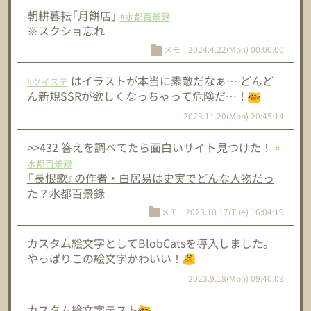
朝耕暮耘「月餅店」
#水都百景録
※スクショ忘れ
メモ
2024.4.22(Mon) 00:00:00
はイラストが本当に素敵だなぁ… どんど
#ツイステ
ん新規SSRが欲しくなっちゃって危険だ…！
2023.11.20(Mon) 20:45:14
>>432
答えを調べてたら面白いサイト見つけた！
#
水都百景録
『長恨歌』の作者・白居易は史実でどんな人物だっ
た？水都百景録
メモ
2023.10.17(Tue) 16:04:19
カスタム絵文字としてBlobCatsを導入しました。
やっぱりこの絵文字かわいい！
2023.9.18(Mon) 09:40:09
カスタム絵文字テスト