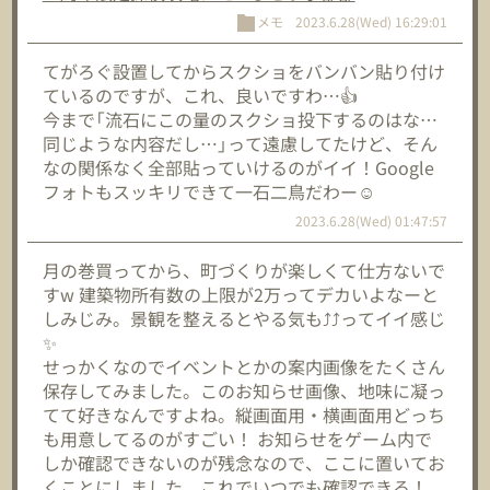
メモ
2023.6.28(Wed) 16:29:01
てがろぐ設置してからスクショをバンバン貼り付け
ているのですが、これ、良いですわ…👍
今まで「流石にこの量のスクショ投下するのはな…
同じような内容だし…」って遠慮してたけど、そん
なの関係なく全部貼っていけるのがイイ！Google
フォトもスッキリできて一石二鳥だわー☺️
2023.6.28(Wed) 01:47:57
月の巻買ってから、町づくりが楽しくて仕方ないで
すw 建築物所有数の上限が2万ってデカいよなーと
しみじみ。景観を整えるとやる気も⤴⤴ってイイ感じ
✨
せっかくなのでイベントとかの案内画像をたくさん
保存してみました。このお知らせ画像、地味に凝っ
てて好きなんですよね。縦画面用・横画面用どっち
も用意してるのがすごい！ お知らせをゲーム内で
しか確認できないのが残念なので、ここに置いてお
くことにしました。これでいつでも確認できる！