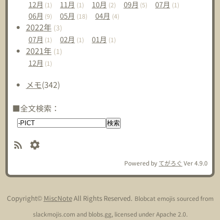
12
月
11
月
10
月
09
月
07
月
(1)
(1)
(2)
(5)
(1)
06
月
05
月
04
月
(9)
(18)
(4)
2022
年
(3)
07
月
02
月
01
月
(1)
(1)
(1)
2021
年
(1)
12
月
(1)
メモ
(342)
■全文検索：
Powered by
てがろぐ
Ver 4.9.0
Copyright©
MiscNote
All Rights Reserved.
Blobcat emojis sourced from
slackmojis.com and blobs.gg, licensed under Apache 2.0.