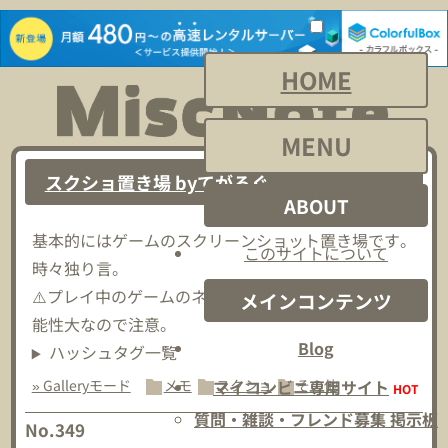
HOME
MENU
スクショ置き場 byてがろぐ
ABOUT
基本的にはゲームのスクリーンショット置き場です。
このサイトについて
時々独り言。
⚠️プレイ中のゲームのネタバレスクショが流れてる可
メインコンテンツ
能性大なので注意。
Blog
ハッシュタグ一覧
マイコンビニ専用サイト
» Galleryモード
メモ
スクショ
その他
HOT
質問・雑談・フレンド募集 掲示板
No.349