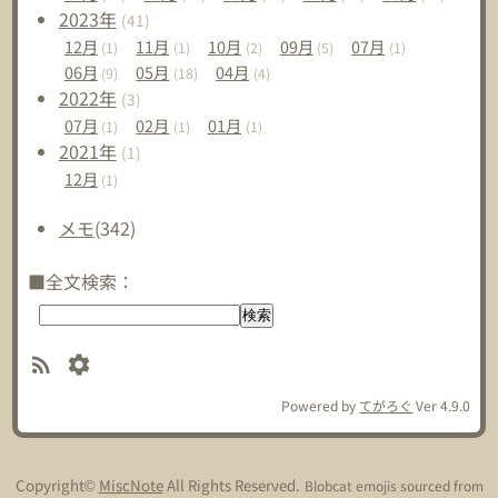
2023
年
(41)
12
月
11
月
10
月
09
月
07
月
(1)
(1)
(2)
(5)
(1)
06
月
05
月
04
月
(9)
(18)
(4)
2022
年
(3)
07
月
02
月
01
月
(1)
(1)
(1)
2021
年
(1)
12
月
(1)
メモ
(342)
■全文検索：
Powered by
てがろぐ
Ver 4.9.0
Copyright©
MiscNote
All Rights Reserved.
Blobcat emojis sourced from