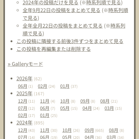
2024年の投稿だけを見る
(※
時系列順で見る
)
全年9月22日の投稿をまとめて見る
(※
時系列順
で見る
)
全年全月22日の投稿をまとめて見る
(※
時系列
順で見る
)
この投稿に隣接する前後3件ずつをまとめて見る
この投稿を再編集または削除する
» Galleryモード
2026
年
(62)
06
月
02
月
01
月
(1)
(24)
(37)
2025
年
(167)
12
月
11
月
10
月
09
月
08
月
(11)
(4)
(8)
(8)
(21)
07
月
06
月
05
月
04
月
03
月
(12)
(7)
(15)
(24)
(15)
02
月
01
月
(17)
(25)
2024
年
(895)
12
月
11
月
10
月
09
月
08
月
(43)
(30)
(26)
(665)
(8)
07
月
06
月
05
月
04
月
03
月
(14)
(19)
(20)
(36)
(34)