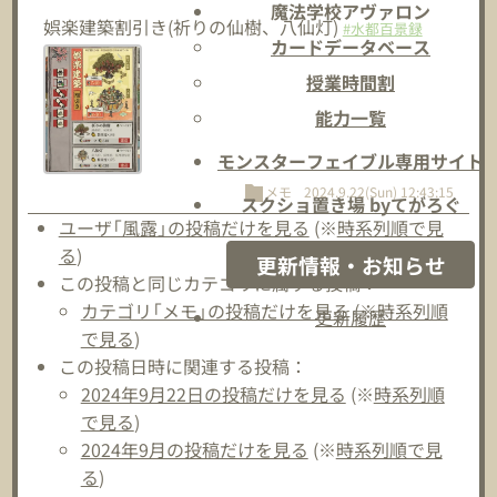
魔法学校アヴァロン
娯楽建築割引き(祈りの仙樹、八仙灯)
#水都百景録
カードデータベース
授業時間割
能力一覧
モンスターフェイブル専用サイト
メモ
2024.9.22(Sun) 12:43:15
スクショ置き場 byてがろぐ
ユーザ「風露」の投稿だけを見る
(※
時系列順で見
る
)
更新情報・お知らせ
この投稿と同じカテゴリに属する投稿：
カテゴリ「メモ」の投稿だけを見る
(※
時系列順
更新履歴
で見る
)
この投稿日時に関連する投稿：
2024年9月22日の投稿だけを見る
(※
時系列順
で見る
)
2024年9月の投稿だけを見る
(※
時系列順で見
る
)