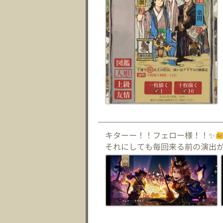
キターー！！フェロー様！！✨
それにしても毎回来る前の演出