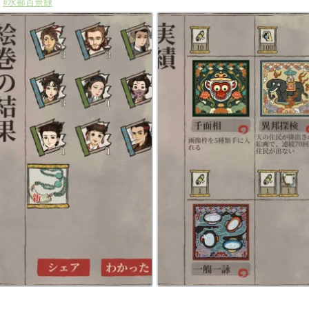
w
#水都百景録