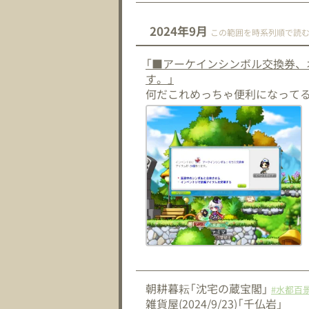
2024年9月
この範囲を時系列順で読
「■アーケインシンボル交換券
す。」
何だこれめっちゃ便利になって
朝耕暮耘「沈宅の蔵宝閣」
#水都百
雑貨屋(2024/9/23)「千仏岩」