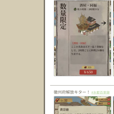
徽州府解放キター！
#水都百景録