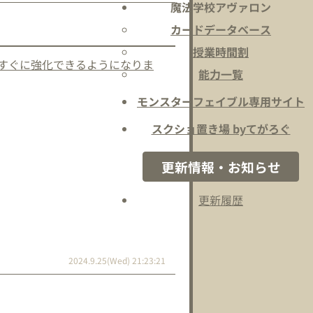
魔法学校アヴァロン
カードデータベース
授業時間割
すぐに強化できるようになりま
能力一覧
モンスターフェイブル専用サイト
スクショ置き場 byてがろぐ
更新情報・お知らせ
更新履歴
2024.9.25(Wed) 21:23:21