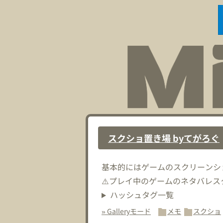
スクショ置き場 byてがろぐ
基本的にはゲームのスクリーンシ
⚠️プレイ中のゲームのネタバレ
ハッシュタグ一覧
» Galleryモード
メモ
スクショ