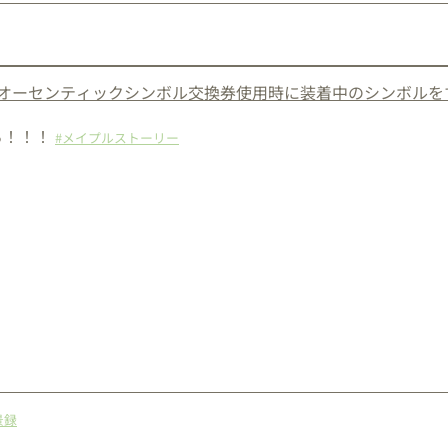
む
、オーセンティックシンボル交換券使用時に装着中のシンボルを
る！！！
#メイプルストーリー
景録