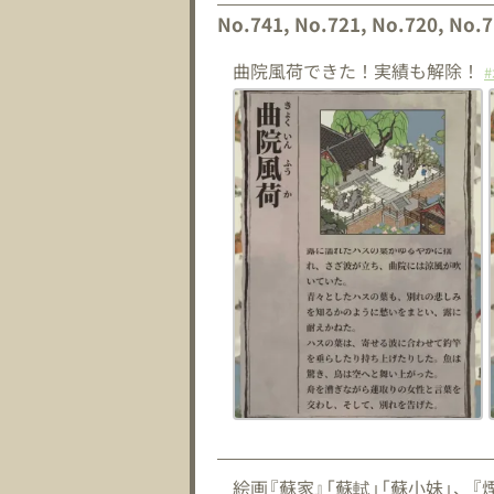
No.741, No.721, No.720, No.7
曲院風荷できた！実績も解除！
絵画『蘇家』「蘇軾」「蘇小妹」、『