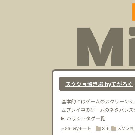
スクショ置き場 byてがろぐ
基本的にはゲームのスクリーンシ
⚠️プレイ中のゲームのネタバレ
ハッシュタグ一覧
» Galleryモード
メモ
スクショ