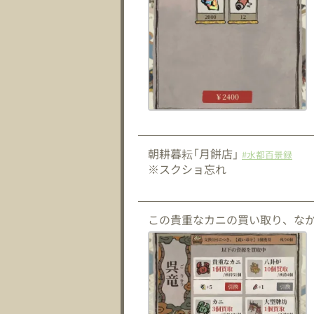
朝耕暮耘「月餅店」
#水都百景録
※スクショ忘れ
この貴重なカニの買い取り、な