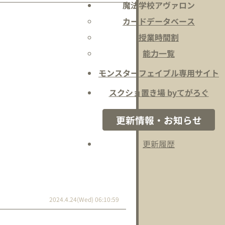
魔法学校アヴァロン
カードデータベース
授業時間割
能力一覧
モンスターフェイブル専用サイト
スクショ置き場 byてがろぐ
更新情報・お知らせ
更新履歴
2024.4.24(Wed) 06:10:59