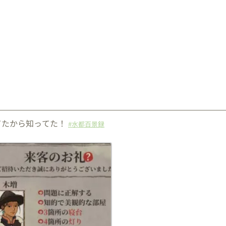
てたから知ってた！
#水都百景録