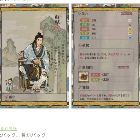
水都百景録
松パック、豊かパック