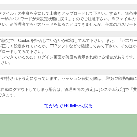
納ファイル」の中身を空にして上書きアップロードして下さい。すると、無条
ユーザのパスワードが未設定状態に戻りますのでご注意下さい。※ファイルの
さい。※管理者でもパスワードを知ることはできませんが、任意のパスワード
ザの設定で、Cookieを拒否していないか確認してみて下さい。また、「パス
が正しく設定されているか、FTPソフトなどで確認してみて下さい。そのほ
プロードしてみて下さい。
インできているのに）ログイン画面が何度も表示され続ける場合があります。
下さい。
維持される設定になっています。セッション有効期限は、最後に管理画面にア
自動ログアウトしてしまう場合は、管理画面の[設定]→[システム設定]で「
できます。
てがろぐHOMEへ戻る