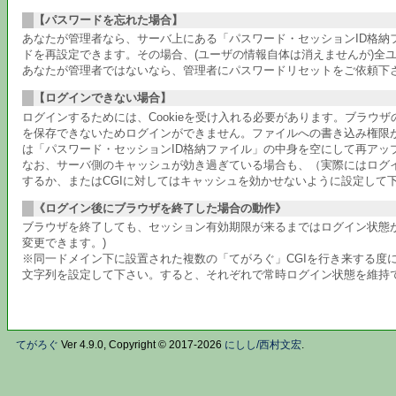
【パスワードを忘れた場合】
あなたが管理者なら、サーバ上にある「パスワード・セッションID格
ドを再設定できます。その場合、(ユーザの情報自体は消えませんが)全
あなたが管理者ではないなら、管理者にパスワードリセットをご依頼下
【ログインできない場合】
ログインするためには、Cookieを受け入れる必要があります。ブラウ
を保存できないためログインができません。ファイルへの書き込み権限
は「パスワード・セッションID格納ファイル」の中身を空にして再アッ
なお、サーバ側のキャッシュが効き過ぎている場合も、（実際にはログ
するか、またはCGIに対してはキャッシュを効かせないように設定して
《ログイン後にブラウザを終了した場合の動作》
ブラウザを終了しても、セッション有効期限が来るまではログイン状態が
変更できます。)
※同一ドメイン下に設置された複数の「てがろぐ」CGIを行き来する度に
文字列を設定して下さい。すると、それぞれで常時ログイン状態を維持
てがろぐ
Ver 4.9.0, Copyright © 2017-2026
にしし/西村文宏
.